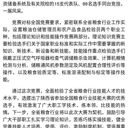
资储备系统及有关院校的15支代表队、88名选手同台竞技，
一展风采。
竞赛对标全国竞赛要求，紧密联系全省粮食行业工作实
际，设置粮油仓储管理员和农产品食品检验员两个职业工
种，包括理论知识和技能操作竞赛两部分。理论知识竞赛主
要检验选手们关于国家职业标准和实际工作中需要掌握的新
知识、新技术、新设备和新技能。技能操作重点检验选手们
佩戴正压式空气呼吸器检查气调储粮杀虫效果、计算机粮情
检测与分析、储粮通风机参数测定及风机配置合理性评价等
操作，以及粮食验质定等、标准溶液配制与标定等操作技
能。
通过这次竞赛，全面检验了全省粮食行业技能人才的技
术水平，选拔出了陕西省参加全国粮食行业技能大赛的优秀
选手，有效激发了广大职工学技术、练本领、比技能的热
情。下一步，全省粮食行业将以此次大赛为契机，鼓励引导
广大干部职工扎实学习理论知识，苦练巧练实操技能，健全
完善技能人才培养、使用、评价、激励制度机制，营造尊重