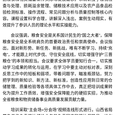
查与处理、损耗溢余管理、储粮技术应用以及农产品食品检
验检测标准、操作流程、常见问题分析与质量控制等核心内
容。课程设置科学合理，讲解深入浅出，案例生动翔实，有
效提升了参训人员的理论水平和实操能力。
会议强调，粮食安全是关系国计民生的“国之大者”，保障
粮食安全是全系统肩负的首要政治责任和崇高使命。会议指
出，面对新形势、新任务、新挑战，唯有不断学习、持续“充
电”，才能跟上时代步伐、守住安全底线，切实增强守护“三晋
粮仓”的本领和担当。会议要求全体学员要知行合一，切实推
动学习成果的转化与运用，在学习中要主动对标对表，深刻
反思工作中的短板和弱项，带着问题学，瞄准瓶颈钻，努力
把学到的新知识、新方法、新标准，创造性应用到日常的仓
储管理、质量检验等各项具体工作中去，真正把培训成果转
化为提升工作质效、增强安全保障能力的硬招实招，为推动
全省粮食和物资储备事业高质量发展贡献力量。
培训采取“主会场+分会场”视频连线形式进行。山西省局