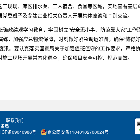
施工现场、库区排水渠、工人宿舍、食堂等区域，实地查看基层
层党委班子及参建企业相关负责人开展集体座谈和个别交流。
正确政绩观学习教育，牢固树立“安全无小事、防范靠大家”工作
演练，加强应急物资保障，时刻做好紧急调运准备，确保“储得好
度汛。要认真落实国家局关于加强值班值守的工作要求，严格执
对施工现场开展常态化巡查，确保项目安全可控、规范高效。
联系我们
储备局
ICP备09040986号
京公网安备11040102700024号