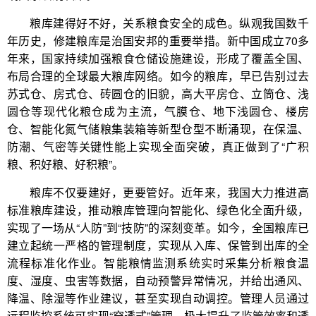
粮库建得好不好，关系粮食安全的成色。纵观我国数千
年历史，修建粮库是治国安邦的重要举措。新中国成立70多
年来，国家持续加强粮食仓储设施建设，形成了覆盖全国、
布局合理的全球最大粮库网络。如今的粮库，早已告别过去
苏式仓、房式仓、砖圆仓的旧貌，高大平房仓、立筒仓、浅
圆仓等现代化粮仓成为主流，气膜仓、地下浅圆仓、楼房
仓、智能化氮气储粮集装箱等新型仓型不断涌现，在保温、
防潮、气密等关键性能上实现全面突破，真正做到了“广积
粮、积好粮、好积粮”。
粮库不仅要建好，更要管好。近年来，我国大力推进高
标准粮库建设，推动粮库管理向智能化、绿色化全面升级，
实现了一场从“人防”到“技防”的深刻变革。如今，全国粮库已
建立起统一严格的管理制度，实现从入库、保管到出库的全
流程标准化作业。智能粮情监测系统实时采集分析粮食温
度、湿度、虫害等数据，自动预警异常情况，并给出通风、
降温、除湿等作业建议，甚至实现自动调控。管理人员通过
远程监控系统可实现“穿透式”管理，极大提升了监管效率和透