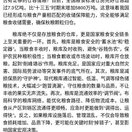
否有足够的仓容储粮？目前，全国粮食标准仓房完好仓容超
过7.3亿吨，比“十三五”时期末增加5800万吨。这意味着我国
已经形成与粮食产量相匹配的收储保障能力，完全能够满足
粮食收储需要，确保秋粮颗粒归仓。
粮库绝不仅是存放粮食的仓库，更是国家粮食安全链条
上至关重要的一环。首先，粮库是粮食安全的“蓄水池”和“稳
定器”。当粮食丰收时，粮库及时收购，避免“谷贱伤农”，保
护农民种粮积极性；当粮食歉收或市场波动时，粮库开仓放
粮，起到“削峰填谷”作用。粮库充足，是国家应对重大自然灾
害、国际局势波动等突发事件的底气所在。其次，粮库是减
损保质的“守护神”。现代粮库通过智能、低温、气调等绿色储
粮技术，大幅减少“跑冒滴漏”，守住粮食的数量与品质，不让
丰收的果实无声流失。再次，粮库是流通效率的“调节阀”。布
局科学的粮库网络，能优化粮食路径、降低物流成本，让粮
食从产区到销区流通得更顺畅，应急时更能做到“调得出、运
得快”。反之，如果粮库设施落后、管理混乱，不仅会导致粮
食损耗增加、品质下降，更可能在关键时刻“掉链子”，甚至影
响国家宏观决策。