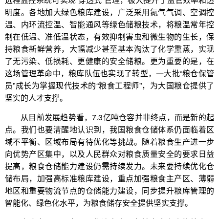
明度。各地加大绿色粮库建设，广泛采用氮气气调、空调控
温、内环流控温、智能通风等绿色储粮技术，将粮温常年控
制在低温、准低温状态，有效抑制害虫和微生物的生长，保
持粮食新鲜营养，大幅减少甚至基本淘汰了化学熏蒸，实现
了无污染、低损耗、更健康的安全储粮。更为重要的是，在
这场管理革命中，粮库队伍也实现了转型，一大批“粮仓保管
员”成长为掌握现代技术的“粮食工程师”，为大国粮仓提供了
坚实的人才支撑。
从目前发展趋势看，7.3亿吨仓容并非终点，而是新的起
点。我们也要清醒地认识到，我国粮食仓储体系仍面临着区
域不平衡、区域布局有待优化等挑战。随着粮食生产进一步
向优势产区集中，以及人民群众对粮食质量安全的要求日益
提高，粮食仓储能力建设仍需持续发力。未来要持续优化仓
储布局，加强高标准粮库建设，重点加强粮食主产区、薄弱
地区和重要物流节点的仓储能力建设，同步提升粮库管理的
智能化、绿色化水平，为粮食储存安全提供坚实支撑。