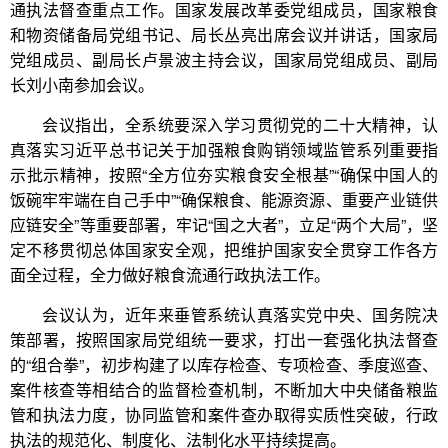
通执法督查重点工作。国家发展改革委党组成员，国家粮食
和物资储备局党组书记、局长丛亮出席会议并讲话，国家局
党组成员、副局长卢景波主持会议，国家局党组成员、副局
长刘小南参加会议。
会议指出，全系统要深入学习贯彻党的二十大精神，认
真落实习近平总书记关于加强粮食购销领域监管系列重要指
示批示精神，按照“全方位夯实粮食安全根基”“确保中国人的
饭碗牢牢端在自己手中”“确保粮食、能源资源、重要产业链供
应链安全”等重要部署，牢记“国之大者”，立足“两个大局”，坚
定不移贯彻总体国家安全观，把维护国家安全贯穿工作各方
面全过程，全力做好粮食流通行政执法工作。
会议认为，近年来垂管系统认真落实党中央、国务院决
策部署，按照国家局党组统一要求，打出一套强化执法督查
的“组合拳”，初步构建了以库存检查、专项检查、季度巡查、
案件核查等相结合的监督检查机制，不断加大中央储备粮监
管和执法力度，协同监管和案件查办取得实质性突破，行政
执法的规范化、制度化、法制化水平持续提高。