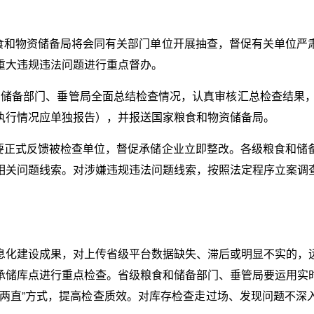
食和物资储备局将会同有关部门单位开展抽查，督促有关单位严
重大违规违法问题进行重点督办。
和储备部门、垂管局全面总结检查情况，认真审核汇总检查结果，
执行情况应单独报告），并报送国家粮食和物资储备局。
要正式反馈被检查单位，督促承储企业立即整改。各级粮食和储
相关问题线索。对涉嫌违规违法问题线索，按照法定程序立案调
息化建设成果，对上传省级平台数据缺失、滞后或明显不实的，
承储库点进行重点检查。省级粮食和储备部门、垂管局要运用实
不两直”方式，提高检查质效。对库存检查走过场、发现问题不深