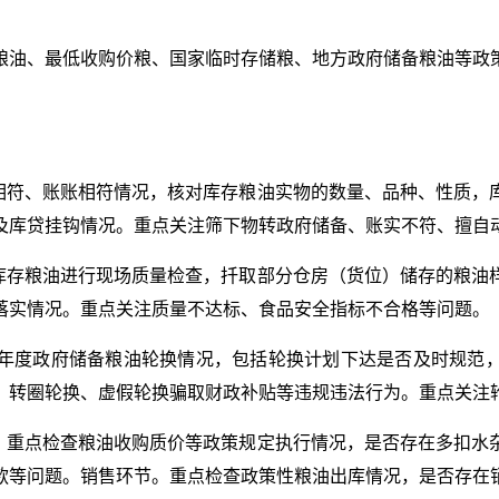
粮油、最低收购价粮、国家临时存储粮、地方政府储备粮油等政
相符、账账相符情况，核对库存粮油实物的数量、品种、性质，
及库贷挂钩情况。重点关注筛下物转政府储备、账实不符、擅自
库存粮油进行现场质量检查，扦取部分仓房（货位）储存的粮油
落实情况。重点关注质量不达标、食品安全指标不合格等问题。
24年度政府储备粮油轮换情况，包括轮换计划下达是否及时规范
、转圈轮换、虚假轮换骗取财政补贴等违规违法行为。重点关注
。重点检查粮油收购质价等政策规定执行情况，是否存在多扣水
款等问题。销售环节。重点检查政策性粮油出库情况，是否存在