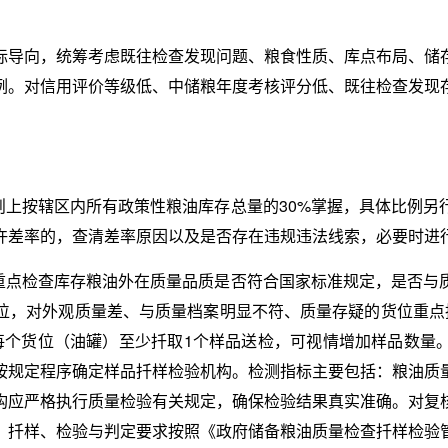
标导向，统筹考虑既往检查发现问题、粮食性质、库点布局、储
例。对信用评价等级低、中储粮年度考核评分低、既往检查发现
则上按辖区内所有政策性粮油库存总量的30%掌握，具体比例另
许差率的，查清差率原因以及是否存在违规违法线索，必要时进
重点检查库存粮油外在质量品质是否符合国家标准规定，是否与
位，对外观质量差、与质量档案明显不符、质量存疑的货位重点
每个货位（油罐）至少扦取1个样品送检，可视情增加样品数量
按规定程序确定样品扦样检验机构。检测指标主要包括：粮油质
机构应严格执行质量检验有关规定，确保检验结果真实准确。对复
。扦样、检验与判定要求按照《政府储备粮油质量检查扦样检验