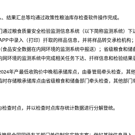
入、结果汇总等均通过政策性粮油库存检查软件操作完成。
门通过粮食质量安全检验监测信息系统（以下简称监测系统）下
APP中录入（打印）扦取的样品信息，并将样品转交承检机构
（食品安全数据在内网环境的监测系统中报送）；省级粮食和储
内网环境的监测系统中完成相关任务下达、扦样信息和检验结果
2024年产最低收购价中晚稻承储库点，由垂管局牵头检查，其他
临时存储粮承储库点由省级粮食和储备部门牵头检查，其他部门
1日为检查时点，并以检查时点库存统计数据进行分解登统。
垂管局会同同级有关部门单位制定实施方案；做好基础信息录入