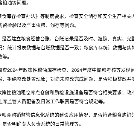
格粮油等问题。
粮食库存检查办法》等制度要求，检查安全储存和安全生产相关
残留检验以及严重虫粮、混存等问题。
：是否建立粮食经营台账，台账记录是否及时、准确、真实、完
况；统计报表数据与台账数据是否一致；粮食库存统计数据与实
致等。
核查2024年政策性粮油库存检查、2024年度中储粮考核等发
报、拒绝整改处置现象；对尚未整改完成问题，是否积极整改并
政策性粮油租仓库点仓储和质检设施设备是否符合相关要求；政
驻库监管人员配备及日常工作职责是否符合规定等。
查粮食购销监管信息化系统的建设应用情况，是否符合粮食购销
，是否明确专人负责系统的日常管理等。