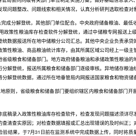
发现问题整改、问题线索和相关情况，认真分析研判选取检查对
牵头完成分解登统，其他部门单位配合。中央政府储备粮油、最低
用政策性粮油库存检查软件分解登统，通过中储粮专网报送上
登统数据报送所在地中储粮分公司汇总。其他中央企业负责承贷
政策性粮油、商品粮油统计库存，由其所属区域公司经上一级主
地省级粮食和储备部门。地方政府储备粮油和承储政策性粮油的
行分解登统，报送所属粮食和储备部门逐级审核。异地储存粮油
将分解登统数据，通过所在地垂管局内网报送国家粮食和物资储
照属地原则，省级粮食和储备部门要组织辖区内粮食和储备部门开
作底稿录入政策性粮油库存检查软件，检查发现问题描述须详尽
的查清查实原因；对检查数据填报或汇总出现错误的及时纠正；
检验结果，于7月31日前在监测系统中完成数据上传，同时将质