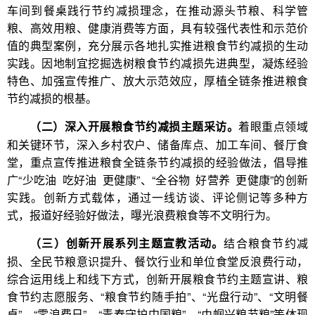
车间到餐桌践行节约减损理念，在推动源头节粮、科学管
粮、高效用粮、健康消费等方面，具有较强代表性和示范价
值的典型案例，充分展示各地扎实推进粮食节约减损的生动
实践。因地制宜挖掘选树粮食节约减损先进典型，凝炼经验
特色、加强宣传推广、放大示范效应，厚植全链条推进粮食
节约减损的根基。
着眼重点领域
（二）深入开展粮食节约减损主题采访。
和关键环节，深入乡村农户、储备库点、加工车间、餐厅食
堂，重点宣传推进粮食全链条节约减损的经验做法，倡导推
广“少吃油 吃好油 更健康”、“全谷物 好营养 更健康”的创新
实践。创新方式载体，通过一线访谈、评论侧记等多种方
式，报道好经验好做法，曝光浪费粮食等不文明行为。
结合粮食节约减
（三）创新开展系列主题宣教活动。
损、全民节粮意识提升、餐饮行业和单位食堂反浪费行动，
综合运用线上和线下方式，创新开展粮食节约主题宣讲、粮
食节约志愿服务、“粮食节约随手拍”、“光盘行动”、“文明餐
桌”、“零浪费日”、“青春守护中国粮”、“巾帼兴粮节粮”等体现