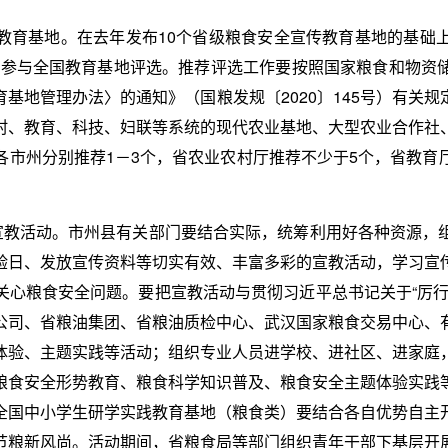
教育基地。在去年发布10个省级粮食安全宣传教育基地的基础
5个参与全国教育基地评选。推荐评选工作要按照国家粮食和物
基地管理办法〉的通知》（国粮发规〔2020〕145号）有关
村、教育、科技、妇联等系统的现代农业基地、大型农业合作社
各市州分别推荐1－3个，省农业农村厅推荐不少于5个，省教育
列宣教活动。市州县有关部门要结合实际，统筹利用好各种资源，
验日、发放宣传资料等切实有效、丰富多彩的宣教活动，学习宣
关心粮食安全问题。要把宣教活动与贯彻习近平总书记关于“厉行
公司、省粮油集团、省粮油质检中心、武汉国家粮食交易中心、
体验、主题实践等活动；组织专业人员进学校、进社区、进家庭
粮食安全形势教育、粮食科学知识普及、粮食安全主题体验实践
全国中小学生研学实践教育基地（粮食类）要结合各自优势自主
节粮新风尚。活动期间，省粮食局等部门组织青年干部下基层开