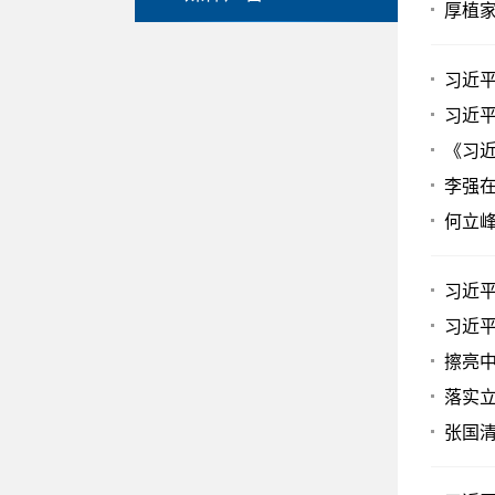
厚植家
习近
习近
《习
李强在
何立峰
习近
习近
擦亮
落实立
张国清