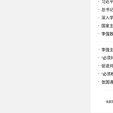
习近
总书
深入
国家
李强
李强主
“必须
促进共
“必须
张国清
当前