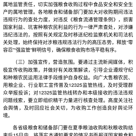
属地监管责任，切实加强粮食收购过程中食品安全和安全生
产的属地管理。各地粮食和储备部门要加大对收购期间违法
违规行为的查处力度，对违反《粮食流通管理条例》，损害
国家利益、坑害种粮农民利益的行为一律严肃查处，对涉嫌
违纪违法的，按照有关规定及时移送纪检监察机关和司法机
关处理，始终保持对涉粮违规违法行为的高压态势，释放“零
容忍”“强监管”鲜明信号，确保粮食收购市场平稳有序。
要通过主流新闻媒体，积
（三）加强宣传，营造氛围。
极宣传收购政策，并做好有关政策解读，引导企业遵规守纪
和种粮农民运用法律手段维护自身权益。向广大售粮农民、
用粮企业、行业职工宣传普及12325监管热线，及时受理群
众举报投诉；对12325监管热线转办和本级接收的违法违规
问题线索，要立即组织精干力量进行核查处理。高度关注社
会舆情，及时回应社会关切，为收购工作创造良好舆论环
境。
各省级粮食和储备部门要在夏季粮油收购和秋粮收购结
束后15日内，将落实本通知要求的情况书面报送国家粮食和