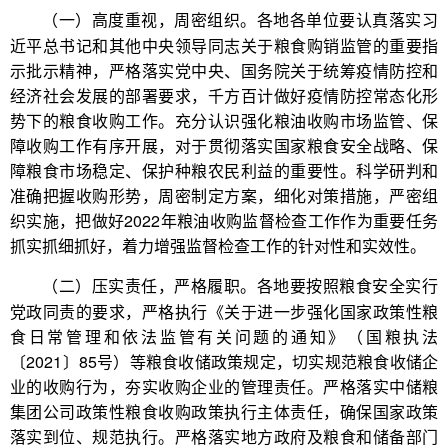
各地各单位要认真落实习
（一）高度重视，周密组织。
近平总书记和其他中央领导同志关于粮食购销监管的重要指
示批示精神，严格落实党中央、国务院关于统筹疫情防控和
经济社会发展的部署要求，千方百计做好疫情防控常态化形
势下的粮食收购工作。充分认识强化粮油收购市场监管、保
障收购工作有序开展，对于贯彻落实国家粮食安全战略、保
障粮食市场稳定、保护种粮农民利益的重要性。科学研判和
准确把握收购形势，周密制定方案，细化对策措施，严密组
织实施，把做好2022年粮油收购监督检查工作作为重要任务
抓实抓细抓好，着力增强监督检查工作的针对性和实效性。
各地要按照粮食安全实行
（二）压实责任，严格履职。
党政同责的要求，严格执行《关于进一步强化国家政策性粮
食日常管理和依法监管有关问题的通知》（国粮执法
〔2021〕85号）等粮食收储政策规定，切实规范粮食收储企
业的收购行为，夯实收购企业的管理责任。严格落实中储粮
集团公司政策性粮食收购政策执行主体责任，确保国家政策
落实到位、规范执行。严格落实地方政府及粮食和储备部门