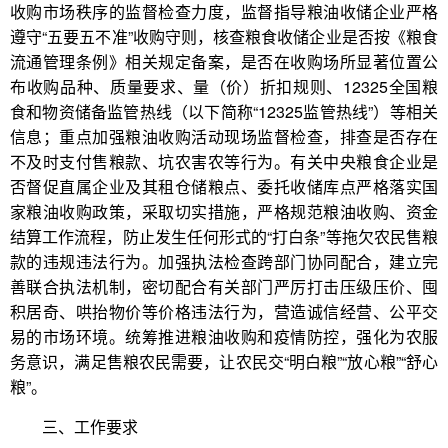
收购市场秩序的监督检查力度，监督指导粮油收储企业严格
遵守“五要五不准”收购守则，核查粮食收储企业是否按《粮食
流通管理条例》相关规定备案，是否在收购场所显著位置公
布收购品种、质量要求、量（价）折扣规则、12325全国粮
食和物资储备监管热线（以下简称“12325监管热线”）等相关
信息；重点加强粮油收购活动现场监督检查，排查是否存在
不及时支付售粮款、坑农害农等行为。有关中央粮食企业是
否督促直属企业及其租仓储粮点、委托收储库点严格落实国
家粮油收购政策，采取切实措施，严格规范粮油收购、资金
结算工作流程，防止发生任何形式的“打白条”等拖欠农民售粮
款的违规违法行为。加强执法检查跨部门协同配合，建立完
善联合执法机制，密切配合有关部门严厉打击压级压价、囤
积居奇、哄抬物价等价格违法行为，营造诚信经营、公平交
易的市场环境。统筹推进粮油收购和疫情防控，强化为农服
务意识，满足售粮农民需要，让农民交“明白粮”“放心粮”“舒心
粮”。
三、工作要求