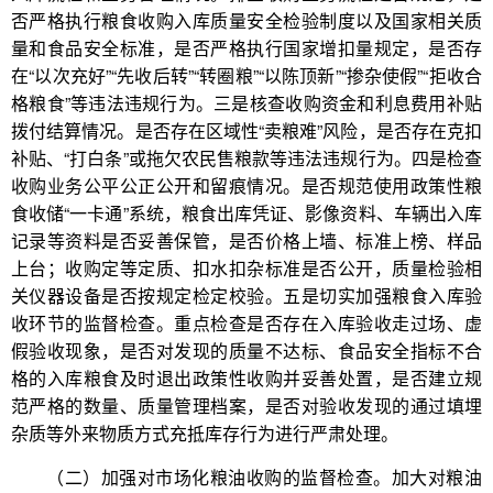
否严格执行粮食收购入库质量安全检验制度以及国家相关质
量和食品安全标准，是否严格执行国家增扣量规定，是否存
在“以次充好”“先收后转”“转圈粮”“以陈顶新”“掺杂使假”“拒收合
格粮食”等违法违规行为。三是核查收购资金和利息费用补贴
拨付结算情况。是否存在区域性“卖粮难”风险，是否存在克扣
补贴、“打白条”或拖欠农民售粮款等违法违规行为。四是检查
收购业务公平公正公开和留痕情况。是否规范使用政策性粮
食收储“一卡通”系统，粮食出库凭证、影像资料、车辆出入库
记录等资料是否妥善保管，是否价格上墙、标准上榜、样品
上台；收购定等定质、扣水扣杂标准是否公开，质量检验相
关仪器设备是否按规定检定校验。五是切实加强粮食入库验
收环节的监督检查。重点检查是否存在入库验收走过场、虚
假验收现象，是否对发现的质量不达标、食品安全指标不合
格的入库粮食及时退出政策性收购并妥善处置，是否建立规
范严格的数量、质量管理档案，是否对验收发现的通过填埋
杂质等外来物质方式充抵库存行为进行严肃处理。
加大对粮油
（二）加强对市场化粮油收购的监督检查。