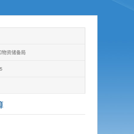
和物资储备局
5
算